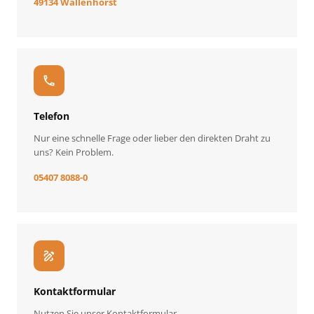
49134 Wallenhorst
call
Telefon
Nur eine schnelle Frage oder lieber den direkten Draht zu
uns? Kein Problem.
05407 8088-0
draw
Kontaktformular
Nutzen Sie unser Kontaktformular.