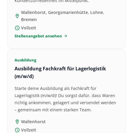
Kundenzufriedenheit im Mittelpunkt.
Wallenhorst, Georgsmarienhütte, Lohne,
location_on
Bremen
Vollzeit
schedule
Stellenangebot ansehen
arrow_forward
Ausbildung
Ausbildung Fachkraft für Lagerlogistik
(m/w/d)
Starte deine Ausbildung als Fachkraft für
Lagerlogistik (m/w/d)! Du sorgst dafür, dass Waren
richtig ankommen, gelagert und versendet werden
– gemeinsam mit einem starken Team.
Wallenhorst
location_on
Vollzeit
schedule