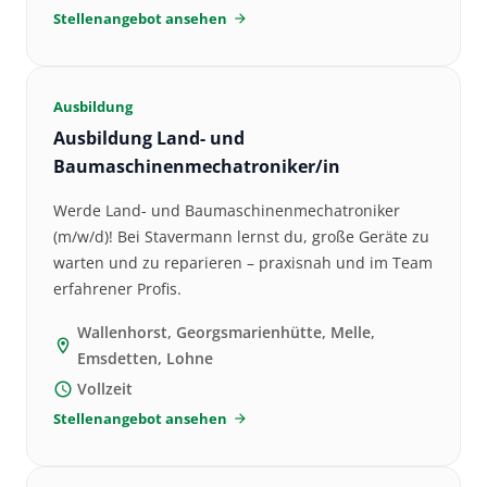
Stellenangebot ansehen
arrow_forward
Ausbildung
Ausbildung Land- und
Baumaschinenmechatroniker/in
Werde Land- und Baumaschinenmechatroniker
(m/w/d)! Bei Stavermann lernst du, große Geräte zu
warten und zu reparieren – praxisnah und im Team
erfahrener Profis.
Wallenhorst, Georgsmarienhütte, Melle,
location_on
Emsdetten, Lohne
Vollzeit
schedule
Stellenangebot ansehen
arrow_forward