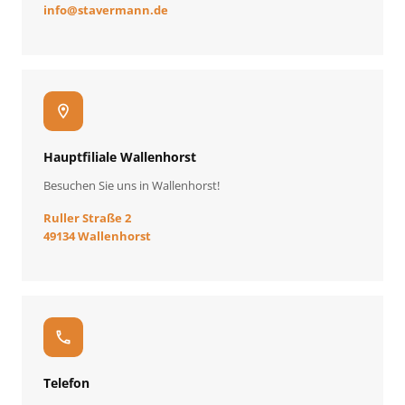
info
@
stavermann.de
location_on
Hauptfiliale Wallenhorst
Besuchen Sie uns in Wallenhorst!
Ruller Straße 2
49134 Wallenhorst
call
Telefon