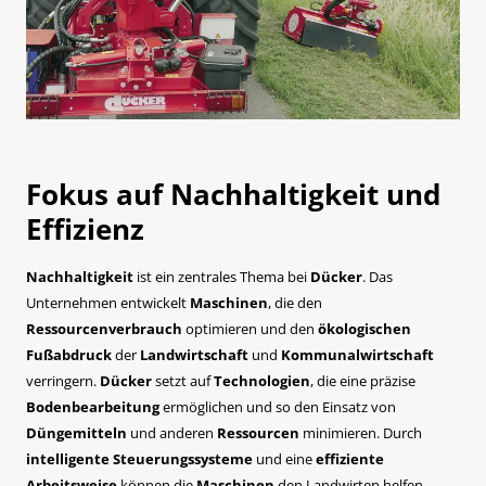
Fokus auf Nachhaltigkeit und
Effizienz
Nachhaltigkeit
ist ein zentrales Thema bei
Dücker
. Das
Unternehmen entwickelt
Maschinen
, die den
Ressourcenverbrauch
optimieren und den
ökologischen
Fußabdruck
der
Landwirtschaft
und
Kommunalwirtschaft
verringern.
Dücker
setzt auf
Technologien
, die eine präzise
Bodenbearbeitung
ermöglichen und so den Einsatz von
Düngemitteln
und anderen
Ressourcen
minimieren. Durch
intelligente Steuerungssysteme
und eine
effiziente
Arbeitsweise
können die
Maschinen
den Landwirten helfen,