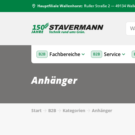
Hauptfiliale Wallenhorst:
Ruller Straße 2 — 49134 Wal
location_on
Fachbereiche
Service
B2B
B2B
Anhänger
Start
B2B
Kategorien
Anhänger