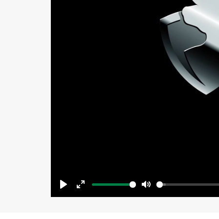
Play
Enter
Mute
fullscreen