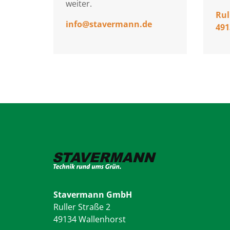
weiter.
Rul
info
@
stavermann.de
491
Stavermann GmbH
Ruller Straße 2
49134 Wallenhorst