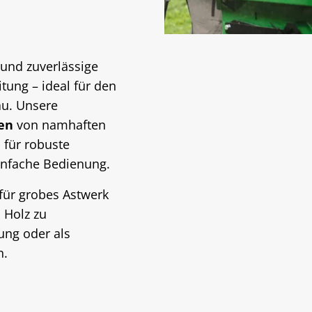
 und zuverlässige
tung – ideal für den
au. Unsere
gen
von namhaften
 für robuste
infache Bedienung.
 für grobes Astwerk
 Holz zu
ung oder als
n.