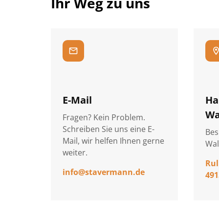
Ihr Weg zu uns
mail
location
E-Mail
Ha
Wa
Fragen? Kein Problem.
Schreiben Sie uns eine E-
Bes
Mail, wir helfen Ihnen gerne
Wal
weiter.
Rul
info
@
stavermann.de
491