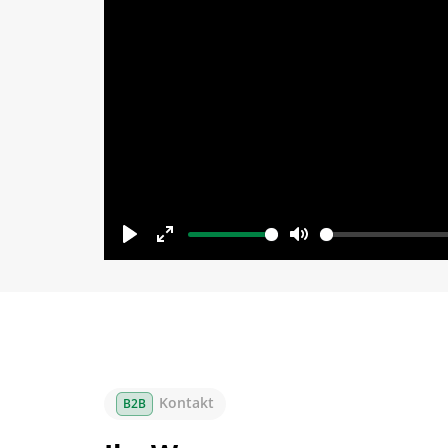
Play
Enter
Mute
fullscreen
Kontakt