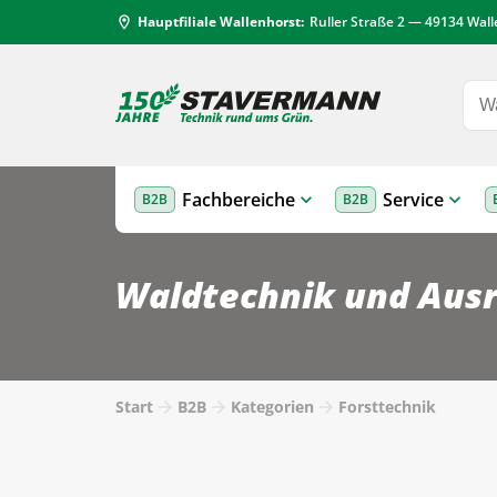
Hauptfiliale Wallenhorst:
Ruller Straße 2 — 49134 Wal
location_on
Fachbereiche
Service
B2B
B2B
Waldtechnik und Ausrü
Start
B2B
Kategorien
Forsttechnik