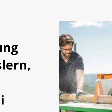
ung
lern,
i