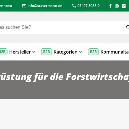
lenhorst
info
@
stavermann.de
05407 8088-0
mail
call
sea
Hersteller
Kategorien
Kommunalta
B2B
B2B
B2B
stung für die Forstwirtscha