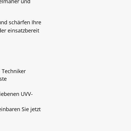
delmäher und
nd schärfen Ihre
er einsatzbereit
 Techniker
ste
riebenen UVV-
inbaren Sie jetzt