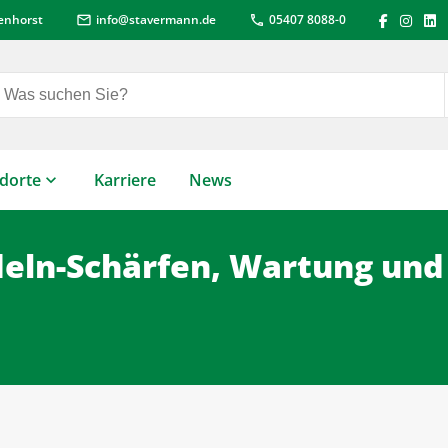
lenhorst
info
@
stavermann.de
05407 8088-0
mail
call
dorte
Karriere
News
deln-Schärfen, Wartung und