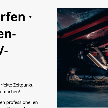
rfen ·
en-
V-
erfekte Zeitpunkt,
zu machen!
ren professionellen