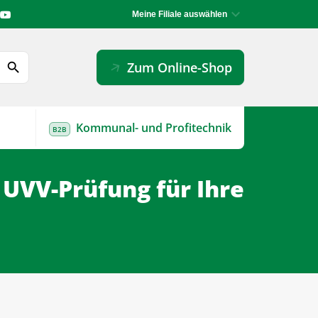
Meine Filiale auswählen
arrow_forward
Zum Online-Shop
search
Kommunal- und Profitechnik
B2B
 UVV-Prüfung für Ihre