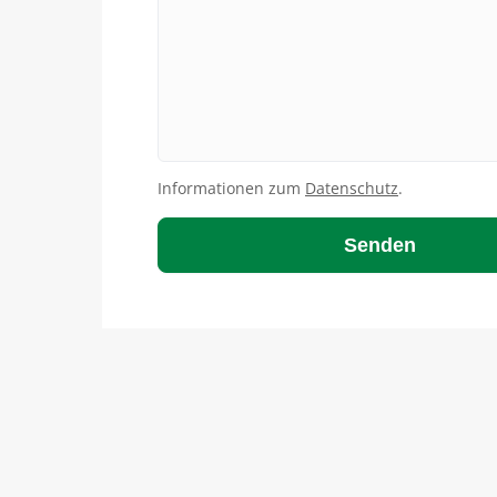
Bitte nicht ausfüllen
Informationen zum
Datenschutz
.
Senden