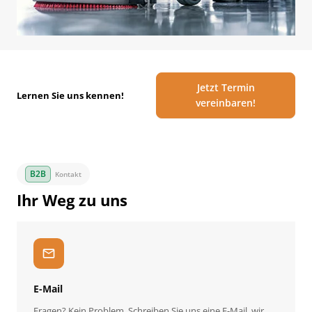
Jetzt Termin
Lernen Sie uns kennen!
vereinbaren!
Kontakt
Ihr Weg zu uns
mail
E-Mail
Fragen? Kein Problem. Schreiben Sie uns eine E-Mail, wir