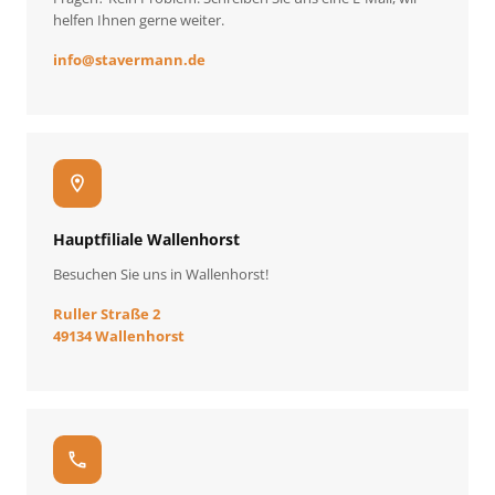
helfen Ihnen gerne weiter.
info
@
stavermann.de
location_on
Hauptfiliale Wallenhorst
Besuchen Sie uns in Wallenhorst!
Ruller Straße 2
49134 Wallenhorst
call