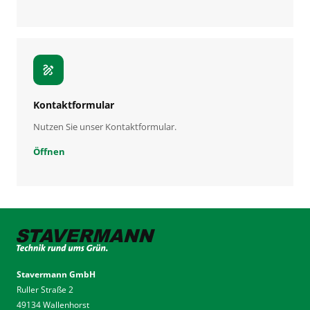
draw
Kontaktformular
Nutzen Sie unser Kontaktformular.
Öffnen
Stavermann GmbH
Ruller Straße 2
49134 Wallenhorst