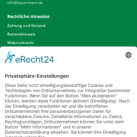
info
@
stavermann.de
Rechtliche Hinweise
Zahlung und Versand
Batteriehinweis
Widerrufsrecht
Widerrufsrecht Dienstleistungen
AGB
Unsere Website
Unser Angebot
Service
Standorte
Karriere
Events & Termine
Kontakt
Kommunal- & Profitechnik