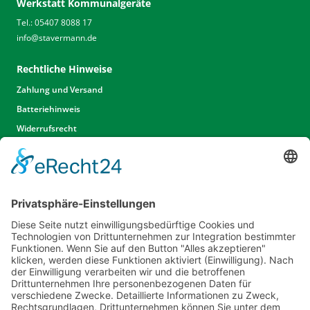
Werkstatt Kommunalgeräte
Tel.: 05407 8088 17
info
@
stavermann.de
Rechtliche Hinweise
Zahlung und Versand
Batteriehinweis
Widerrufsrecht
Widerrufsrecht Dienstleistungen
AGB
Unsere Website
Unser Angebot
Service
Standorte
Karriere
Events & Termine