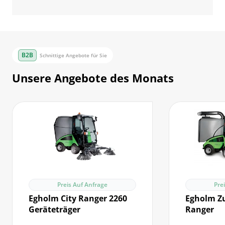
Schnittige Angebote für Sie
Unsere Angebote des Monats
Preis Auf Anfrage
Pre
Egholm City Ranger 2260
Egholm Zu
Geräteträger
Ranger