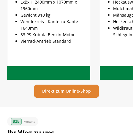
LxBxH: 2400mm x 1070mm x
Heckausw
1960mm
Mulchmä
Gewicht 910 kg
Mähsaugc
Wendekreis - Kante zu Kante
Heckensc
1640mm
Wildkraut
33 PS Kubota Benzin-Motor
Schlegel
Vierrad-Antrieb Standard
Direkt zum Online-Shop
Kontakt
Ihr Weg zu uns