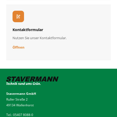
draw
Kontaktformular
Nutzen Sie unser Kontaktformular.
Öffnen
Stavermann GmbH
Ruller Straße 2
49134 Wallenhorst
Tel.: 05407 8088-0