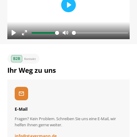
Play
Play
Enter
Mute
fullscreen
Kontakt
Ihr Weg zu uns
mail
E-Mail
Fragen? Kein Problem. Schreiben Sie uns eine E-Mail, wir
helfen Ihnen gerne weiter.
info
@
stavermann.de