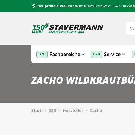
Hauptfiliale Wallenhorst:
Ruller Straße 2 — 49134 Wal
location_on
Fachbereiche
Service
B2B
B2B
ZACHO WILDKRAUTBÜ
Start
B2B
Hersteller
Zacho