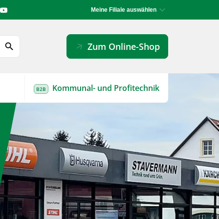
Meine Filiale auswählen
arrow_forward
Zum Online-Shop
search
Kommunal- und Profitechnik
B2B