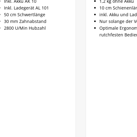
ku AK 10
1,2 kg ohne Akku
degerät AL 101
10 cm Schienenlänge
chwertlänge
inkl. Akku und Ladegerät
Zahnabstand
Nur solange der Vorrat reich
Min Hubzahl
Optimale Ergonomie durch
rutchfesten Bediengriff