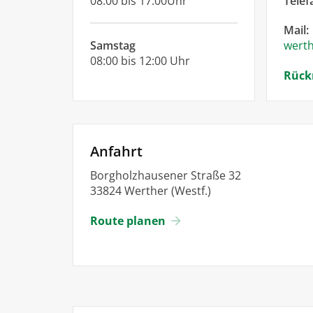
08:00 bis 17:00Uhr
Telef
Mail:
Samstag
wert
08:00 bis 12:00 Uhr
Rück
Anfahrt
Borgholzhausener Straße 32
33824 Werther (Westf.)
Route planen
arrow_forward