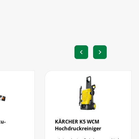
chevron_left
chevron_right
KÄRCHER K5 WCM
Hochdruckreiniger
Gou
Nut