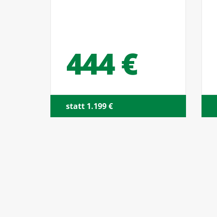
444 €
26
statt 1.199 €
statt 487