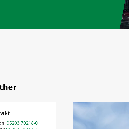
rther
takt
on:
05203 70218-0