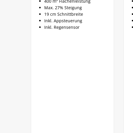
400 m² Flächenleistung
Inkl. Ak
Max. 27% Steigung
Inkl. La
19 cm Schnittbreite
50 cm S
Inkl. Appsteuerung
30 mm 
Inkl. Regensensor
2800 U/