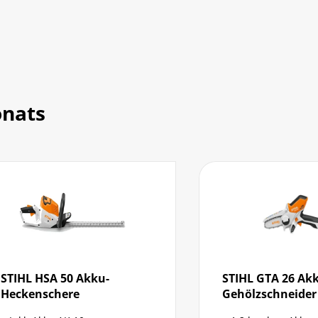
onats
SA 50 Akku-
STIHL GTA 26 Akku-
chere
Gehölzschneider