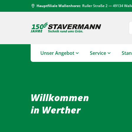
Hauptfiliale Wallenhorst:
Ruller Straße 2 — 49134 Wal
location_on
Unser Angebot
Service
Stan
Willkommen
in Werther