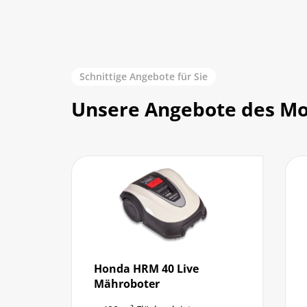
Schnittige Angebote für Sie
Unsere Angebote des M
Honda HRM 40 Live
STIHL H
Mähroboter
Heckens