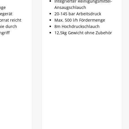
Integrierter Reinigungsmittel-
Ansaugschlauch
Ma
20-145 bar Arbeitsdruck
1,
t
Max. 500 l/h Fördermenge
Ma
8m Hochdruckschlauch
k
12,5kg Gewicht ohne Zubehör
Re
Ak
5,