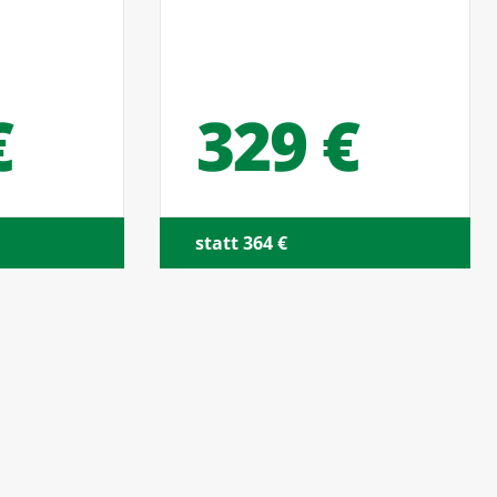
329 €
statt 364 €