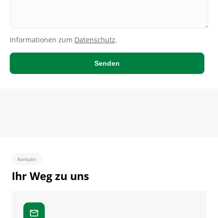
Bitte nicht ausfüllen
Informationen zum
Datenschutz
.
Senden
Kontakt
Ihr Weg zu uns
mail