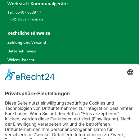
Werkstatt Kommunalgeräte
Tel.: 05407 8088 17
info
@
stavermann.de
Rechtliche Hinweise
Zahlung und Versand
Batteriehinweis
Widerrufsrecht
Widerrufsrecht Dienstleistungen
AGB
Unsere Website
Unser Angebot
Service
Standorte
Karriere
Events & Termine