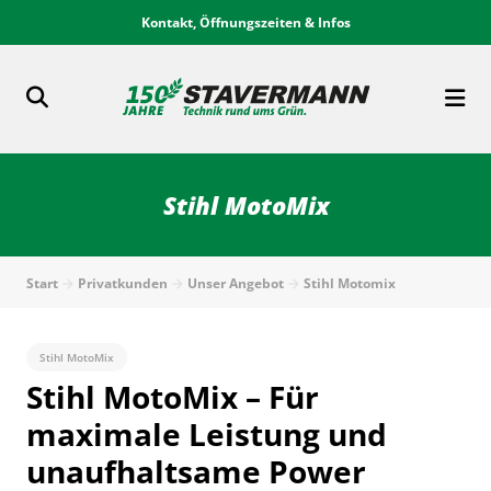
Kontakt, Öffnungszeiten & Infos
Stihl MotoMix
Start
Privatkunden
Unser Angebot
Stihl Motomix
Stihl MotoMix
Stihl MotoMix – Für
maximale Leistung und
unaufhaltsame Power