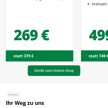
Drehzahl:
269 €
49
statt 379 €
statt 749 
Direkt zum Online-Shop
Kontakt
Ihr Weg zu uns