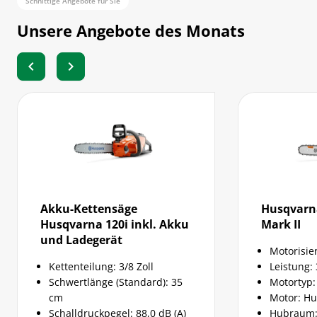
Schnittige Angebote für Sie
Unsere Angebote des Monats
chevron_left
chevron_right
Akku-Kettensäge
Husqvarn
Husqvarna 120i inkl. Akku
Mark II
und Ladegerät
Motorisie
Kettenteilung: 3/8 Zoll
Leistung: 
Schwertlänge (Standard): 35
Motortyp:
cm
Motor: H
Schalldruckpegel: 88,0 dB (A)
Hubraum: