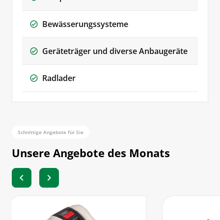
Bewässerungssysteme
Geräteträger und diverse Anbaugeräte
Radlader
Schnittige Angebote für Sie
Unsere Angebote des Monats
chevron_left
chevron_right