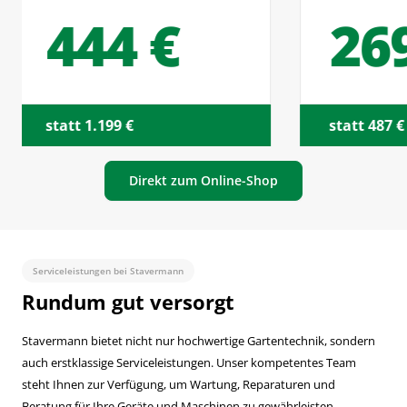
269 €
12
statt 487 €
statt 169 
Direkt zum Online-Shop
Serviceleistungen bei Stavermann
Rundum gut versorgt
Stavermann bietet nicht nur hochwertige Gartentechnik, sondern
auch erstklassige Serviceleistungen. Unser kompetentes Team
steht Ihnen zur Verfügung, um Wartung, Reparaturen und
Beratung für Ihre Geräte und Maschinen zu gewährleisten.