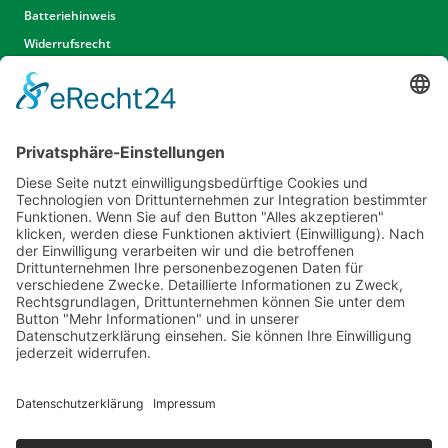
Batteriehinweis
Widerrufsrecht
Widerrufsrecht Dienstleistungen
AGB
Unsere Website
Unser Angebot
Service
Standorte
Karriere
Events & Termine
Kontakt
Kommunal- & Profitechnik
Informationen
Impressum
Datenschutz