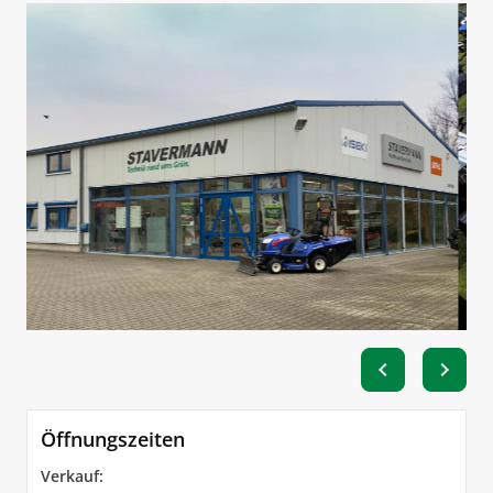
chevron_left
chevron_right
Öffnungszeiten
Verkauf: