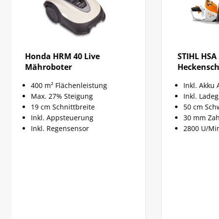
STIHL HSA 50 Akku-
STIHL GTA
Heckenschere
Gehölzsc
Inkl. Akku AK 10
1,2 kg oh
Inkl. Ladegerät AL 101
10 cm Sc
50 cm Schwertlänge
inkl. Akk
30 mm Zahnabstand
Nur solan
2800 U/Min Hubzahl
Optimale
rutchfest