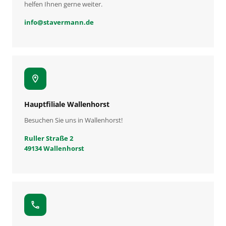
helfen Ihnen gerne weiter.
info
@
stavermann.de
location_on
Hauptfiliale Wallenhorst
Besuchen Sie uns in Wallenhorst!
Ruller Straße 2
49134 Wallenhorst
call