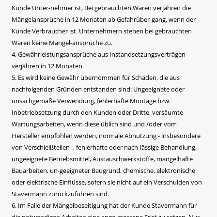
Kunde Unter-nehmer ist, Bei gebrauchten Waren verjähren die
Mängelansprüche in 12 Monaten ab Gefahrüber-gang, wenn der
Kunde Verbraucher ist. Unternehmern stehen bei gebrauchten
Waren keine Mängel-ansprüche zu.
4. Gewährleistungsansprüche aus Instandsetzungsverträgen
verjähren in 12 Monaten.
5. Es wird keine Gewähr übernommen für Schäden, die aus
nachfolgenden Gründen entstanden sind: Ungeeignete oder
unsachgemäße Verwendung, fehlerhafte Montage bzw.
Inbetriebsetzung durch den Kunden oder Dritte, versäumte
Wartungsarbeiten, wenn diese üblich sind und /oder vom
Hersteller empfohlen werden, normale Abnutzung - insbesondere
von Verschleißteilen -, fehlerhafte oder nach-lässige Behandlung,
ungeeignete Betriebsmittel, Austauschwerkstoffe, mangelhafte
Bauarbeiten, un-geeigneter Baugrund, chemische, elektronische
oder elektrische Einflüsse, sofern sie nicht auf ein Verschulden von
Stavermann zurückzuführen sind.
6. Im Falle der Mängelbeseitigung hat der Kunde Stavermann für
die notwendigen Arbeiten eine ange-messene Frist zu setzen. Nur