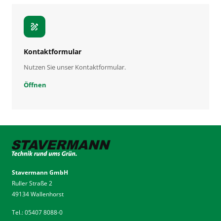
draw
Kontaktformular
Nutzen Sie unser Kontaktformular.
Öffnen
Stavermann GmbH
Ruller Straße 2
49134 Wallenhorst
Tel.: 05407 8088-0