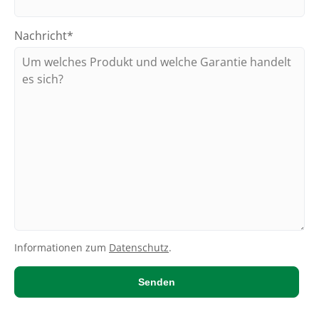
Nachricht*
Bitte nicht ausfüllen
Informationen zum
Datenschutz
.
Senden