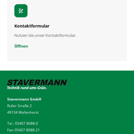
draw
Kontaktformular
Nutzen Sie unser Kontaktformular.
Öffnen
Stavermann GmbH
Ruller Straße 2
49134 Wallenhorst
Tel.: 05407 8088-0
Fax: 05407 8088-21