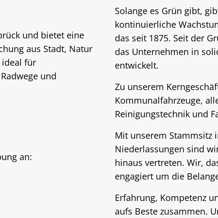
Solange es Grün gibt, gib
kontinuierliche Wachstu
brück und bietet eine
das seit 1875. Seit der 
chung aus Stadt, Natur
das Unternehmen in soli
 ideal für
entwickelt.
he Radwege und
Zu unserem Kerngeschäft
Kommunalfahrzeuge, all
Reinigungstechnik und F
Mit unserem Stammsitz i
Niederlassungen sind w
bung an:
hinaus vertreten. Wir, 
engagiert um die Belang
Erfahrung, Kompetenz un
aufs Beste zusammen. Un