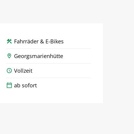
Fahrräder & E-Bikes
construction
Georgsmarienhütte
location_on
Vollzeit
schedule
ab sofort
calendar_today