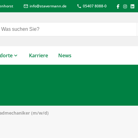
lenhorst
info
@
stavermann.de
05407 8088-0
mail
call
dorte
Karriere
News
radmechaniker (m/w/d)